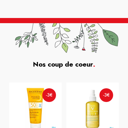
Nos coup de coeur
.
-3€
-3€