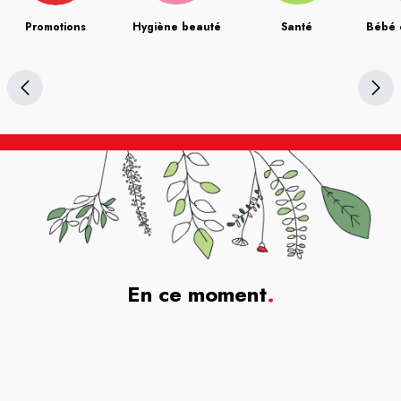
Promotions
Hygiène beauté
Santé
Bébé 
En ce moment
.