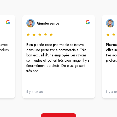
Quintessence
★
★
★
★
★
★
★
 avec
Bien placée cette pharmacie se trouve
Pharma
oduits
dans une petite zone commerciale. Très
offre i
bon accueil d’une employée. Les rayons
très ac
sont vastes et tout est très bien rangé. Il y a
profess
énormément de choix. De plus, ça sent
très bon!
il y a un an
il y a 