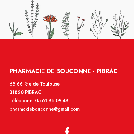
PHARMACIE DE BOUCONNE - PIBRAC
65 66 Rte de Toulouse
31820 PIBRAC
Téléphone:
05.61.86.09.48
pharmaciebouconne@gmail.com