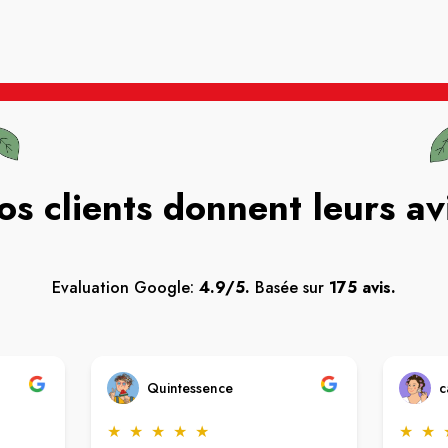
os clients donnent leurs av
Evaluation Google:
4.9/5.
Basée sur
175 avis.
Quintessence
c
★
★
★
★
★
★
★