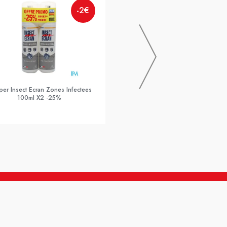
-2€
KLORANE
KLORANE SH SEBOREGUL ORTI
er Insect Ecran Zones Infectees
100ml X2 -25%