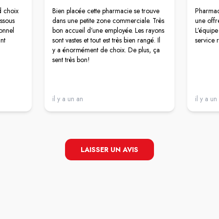
 choix
Bien placée cette pharmacie se trouve
Pharmaci
essous
dans une petite zone commerciale. Très
une offr
onnel
bon accueil d’une employée. Les rayons
L’équipe 
ant
sont vastes et tout est très bien rangé. Il
service 
y a énormément de choix. De plus, ça
sent très bon!
il y a un an
il y a un
LAISSER UN AVIS