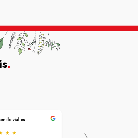
is
.
amille vialles
Yalie Chance
★
★
★
★
★
★
★
★