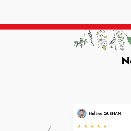
N
Hélène QUEHAN
★
★
★
★
★