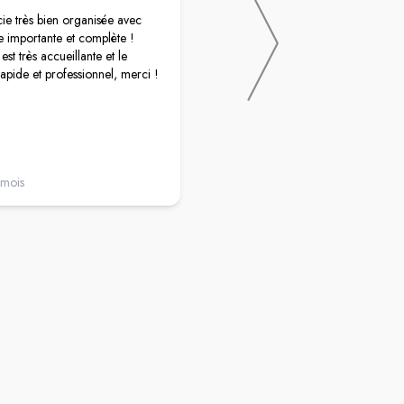
e très bien organisée avec
J'adore y aller pour des produits de
e importante et complète !
parapharmacie. Il y a du choix. C'es
est très accueillante et le
proximité de mon domicile. Le
rapide et professionnel, merci !
personnel toujours aimable. Et musi
sympa le temps de faire son petit tou
 mois
il y a 6 mois