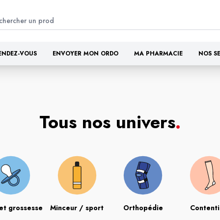
ENDEZ-VOUS
ENVOYER MON ORDO
MA PHARMACIE
NOS S
Tous nos univers
.
et grossesse
Minceur / sport
Orthopédie
Content