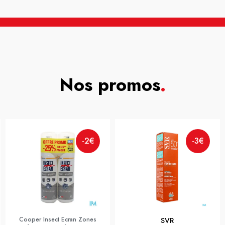
Nos promos
.
-2€
-3€
Cooper Insect Ecran Zones
SVR