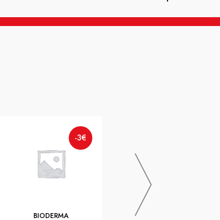
-3€
NUXE
-3€
Nuxe Sun Huile Bronz.visage-
corps Ip10 Fl P.150ml
BIODERMA