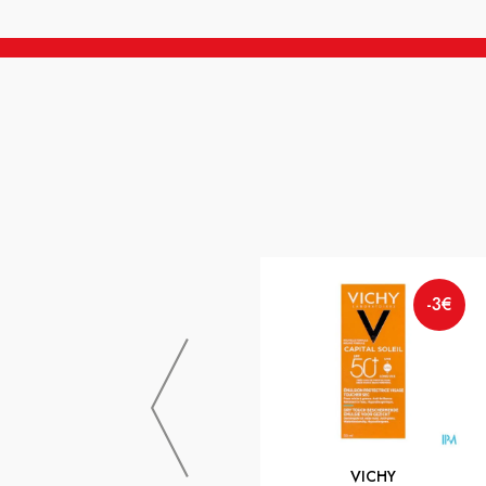
-3€
VICHY