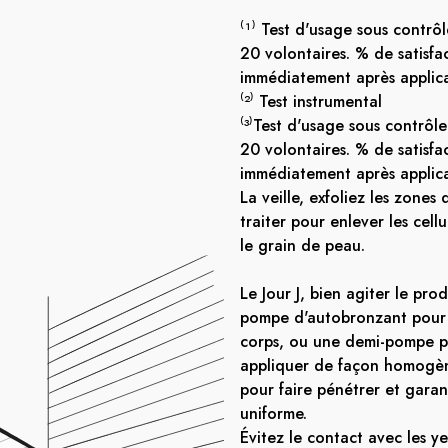
⁽¹⁾ Test d'usage sous contrô
20 volontaires. % de satisfa
immédiatement après applica
⁽²⁾ Test instrumental
⁽³⁾
Test d'usage sous contrôl
20 volontaires. % de satisfa
immédiatement après applic
La veille, exfoliez les zones
traiter pour enlever les cellu
le grain de peau.
Le Jour J, bien agiter le pro
pompe d'autobronzant pour
corps, ou une demi-pompe po
appliquer de façon homogèn
pour faire pénétrer et garant
uniforme.
Évitez le contact avec les y