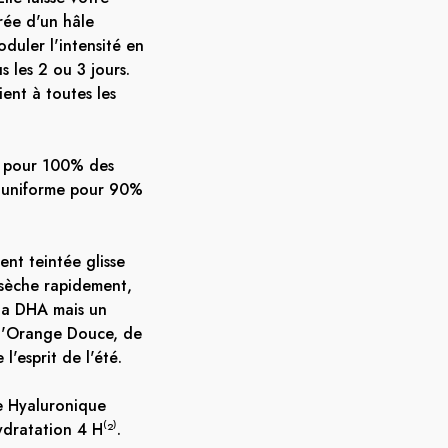
rée d'un hâle
duler l'intensité en
s les 2 ou 3 jours.
ent à toutes les
t pour 100% des
t uniforme pour 90%
nt teintée glisse
 sèche rapidement,
 la DHA mais un
 d'Orange Douce, de
 l'esprit de l'été.
e Hyaluronique
dratation 4 H⁽²⁾.