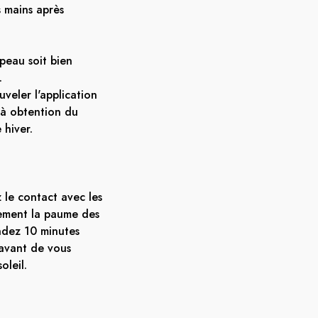
 mains après
peau soit bien
.
uveler l'application
'à obtention du
 hiver.
z le contact avec les
sement la paume des
endez 10 minutes
 avant de vous
oleil.