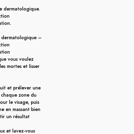
le dermatologique.
ction
tion.
e dermatologique –
ction
ation
 que vous voulez
les mortes et lisser
duit et prélever une
 chaque zone du
ur le visage, puis
e en massant bien
ir un résultat
eux et lavez-vous