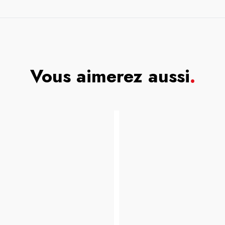
Vous aimerez aussi
.
NUXE
Nuxe
Prodigieuse
Boost
l'autobrozant
En
Serum
Flacon-
pipette
30ml