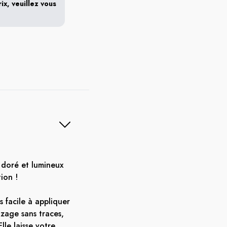
x, veuillez vous
 doré et lumineux
tion !
 facile à appliquer
zage sans traces,
lle laisse votre