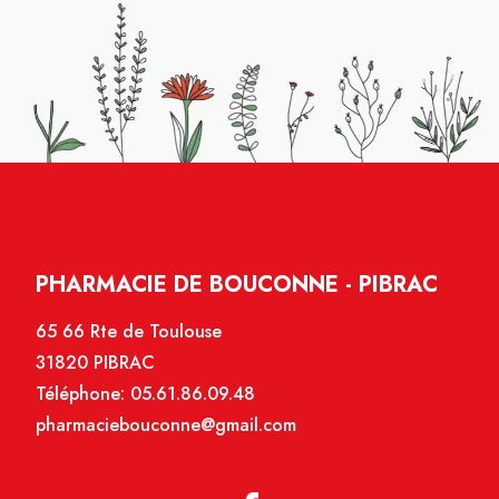
PHARMACIE DE BOUCONNE - PIBRAC
65 66 Rte de Toulouse
31820 PIBRAC
Téléphone:
05.61.86.09.48
pharmaciebouconne@gmail.com