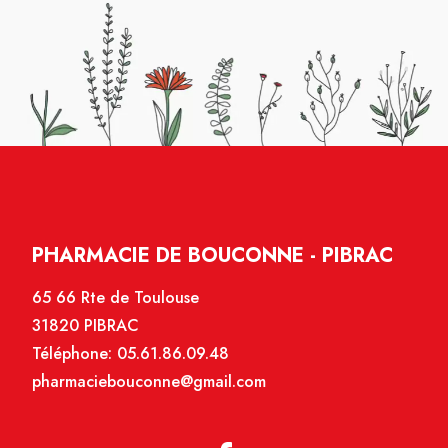
PHARMACIE DE BOUCONNE - PIBRAC
65 66 Rte de Toulouse
31820 PIBRAC
Téléphone:
05.61.86.09.48
pharmaciebouconne@gmail.com