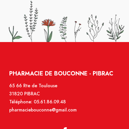
PHARMACIE DE BOUCONNE - PIBRAC
65 66 Rte de Toulouse
31820 PIBRAC
Téléphone:
05.61.86.09.48
pharmaciebouconne@gmail.com