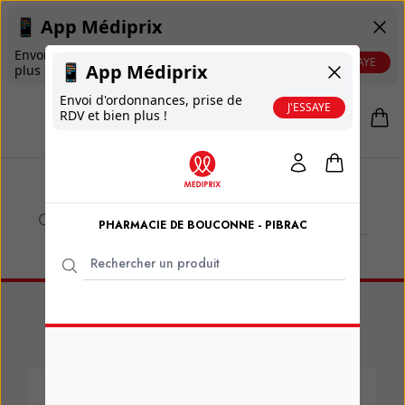
📱
App Médiprix
Envoi d'ordonnances, prise de RDV et bien
J'ESSAYE
plus !
PHARMACIE DE BOUCONNE - PIBRAC