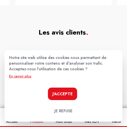
Les avis clients
.
Aucun avis pour le moment.
Notre site web utilise des cookies nous permettant de
personnaliser votre contenu et d'analyser son trafic.
Soyez le premier à donner votre avis !
Acceptez-vous l'utilisation de ces cookies ?
En savoir plus
Votre note:
★
★
★
★
★
J'ACCEPTE
Votre avis
JE REFUSE
Accueil
Produits
Mon ordo
Mes RDV
Menu