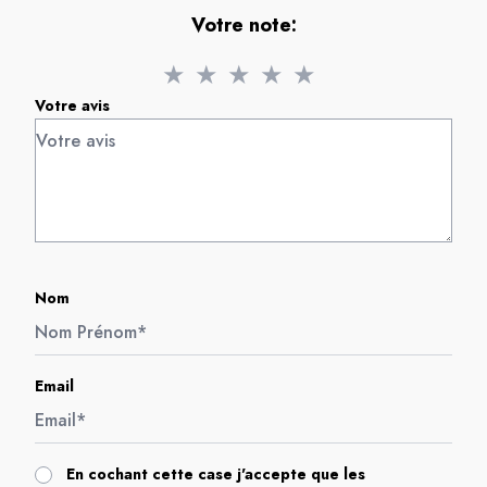
Votre note:
★
★
★
★
★
Votre avis
Nom
Email
En cochant cette case j'accepte que les