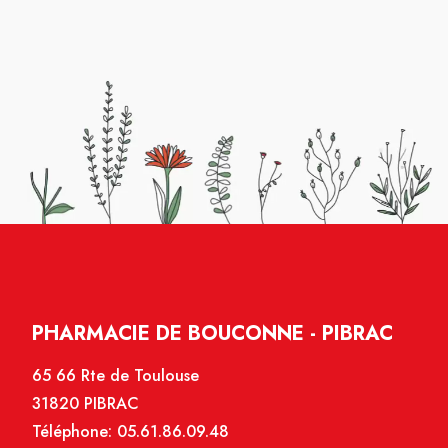
PHARMACIE DE BOUCONNE - PIBRAC
65 66 Rte de Toulouse
31820 PIBRAC
Téléphone:
05.61.86.09.48