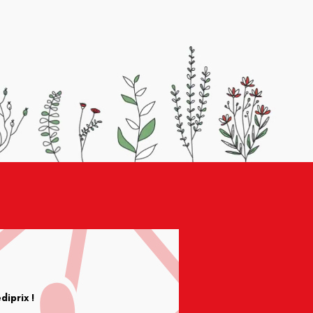
iprix !