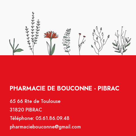
PHARMACIE DE BOUCONNE - PIBRAC
65 66 Rte de Toulouse
31820 PIBRAC
Téléphone:
05.61.86.09.48
pharmaciebouconne@gmail.com