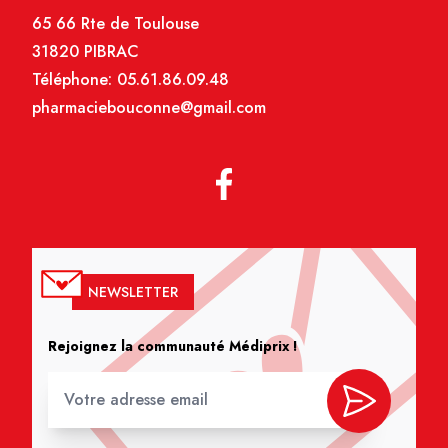
65 66 Rte de Toulouse
31820 PIBRAC
Téléphone:
05.61.86.09.48
pharmaciebouconne@gmail.com
NEWSLETTER
Rejoignez la communauté Médiprix !