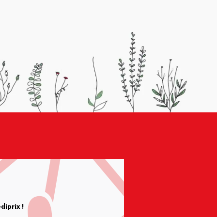
iprix !