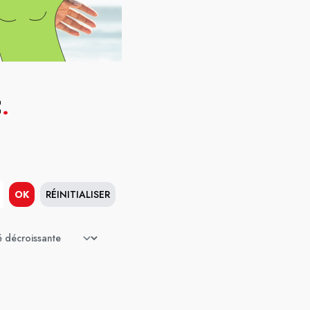
C
.
OK
RÉINITIALISER