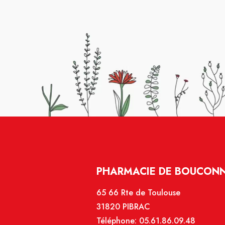
PHARMACIE DE BOUCONNE
65 66 Rte de Toulouse
31820 PIBRAC
Téléphone:
05.61.86.09.48