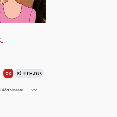
S
.
OK
RÉINITIALISER