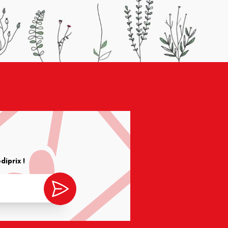
iprix !