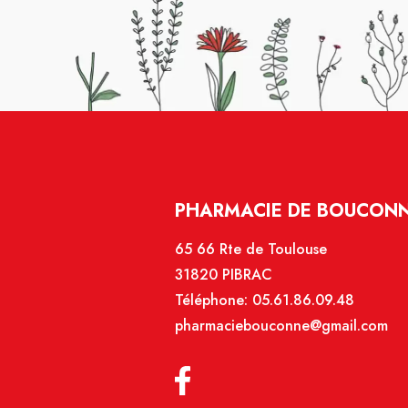
PHARMACIE DE BOUCONNE
65 66 Rte de Toulouse
31820 PIBRAC
Téléphone:
05.61.86.09.48
pharmaciebouconne@gmail.com