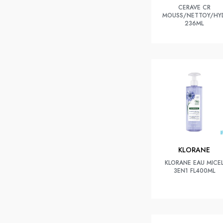
CERAVE CR
MOUSS/NETTOY/HY
236ML
KLORANE
KLORANE EAU MICE
3EN1 FL400ML