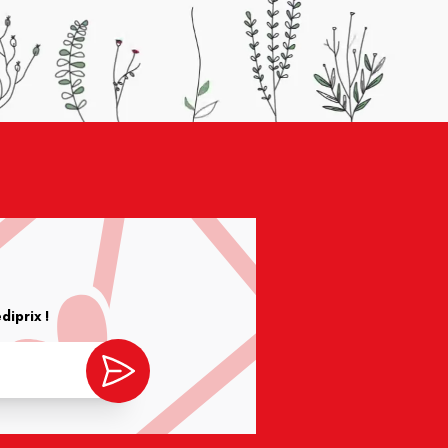
iprix !