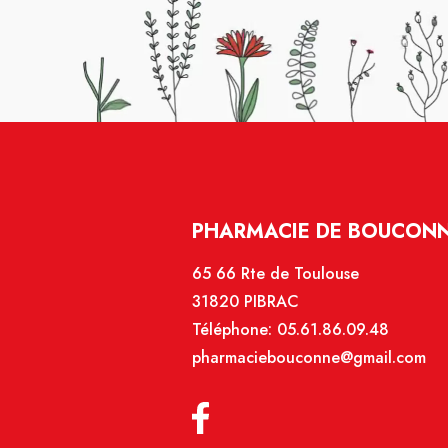
PHARMACIE DE BOUCONNE
65 66 Rte de Toulouse
31820 PIBRAC
Téléphone:
05.61.86.09.48
pharmaciebouconne@gmail.com