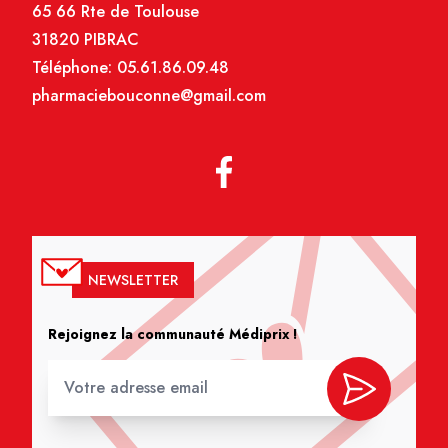
65 66 Rte de Toulouse
31820 PIBRAC
Téléphone:
05.61.86.09.48
pharmaciebouconne@gmail.com
NEWSLETTER
Rejoignez la communauté Médiprix !