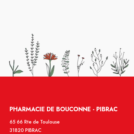
PHARMACIE DE BOUCONNE - PIBRAC
65 66 Rte de Toulouse
31820 PIBRAC