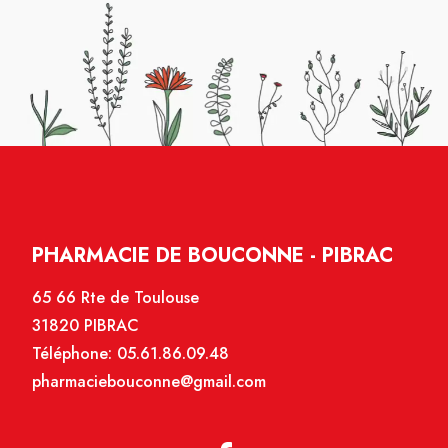
PHARMACIE DE BOUCONNE - PIBRAC
65 66 Rte de Toulouse
31820 PIBRAC
Téléphone:
05.61.86.09.48
pharmaciebouconne@gmail.com