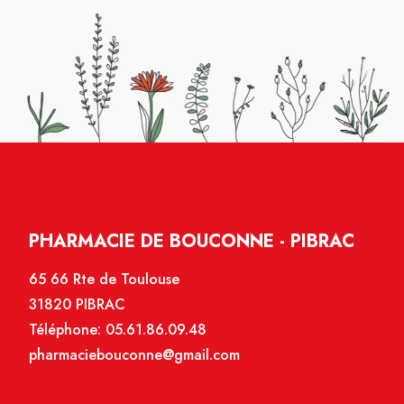
PHARMACIE DE BOUCONNE - PIBRAC
65 66 Rte de Toulouse
31820 PIBRAC
Téléphone:
05.61.86.09.48
pharmaciebouconne@gmail.com