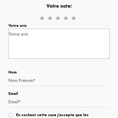
Votre note:
★
★
★
★
★
Votre avis
Nom
Email
En cochant cette case j'accepte que les