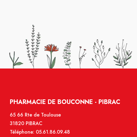
PHARMACIE DE BOUCONNE - PIBRAC
65 66 Rte de Toulouse
31820 PIBRAC
Téléphone:
05.61.86.09.48