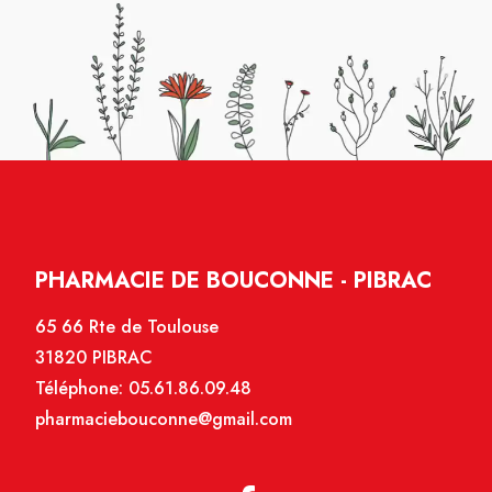
PHARMACIE DE BOUCONNE - PIBRAC
65 66 Rte de Toulouse
31820 PIBRAC
Téléphone:
05.61.86.09.48
pharmaciebouconne@gmail.com