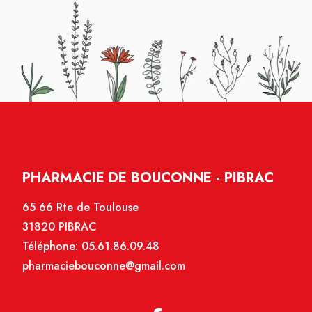
PHARMACIE DE BOUCONNE - PIBRAC
65 66 Rte de Toulouse
31820 PIBRAC
Téléphone:
05.61.86.09.48
pharmaciebouconne@gmail.com