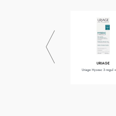
NUXE
URIAGE
Nuxe Zinc Power Fluide Matifiant
Uriage Hyseac 3-regul 
Antiboutons 40ml