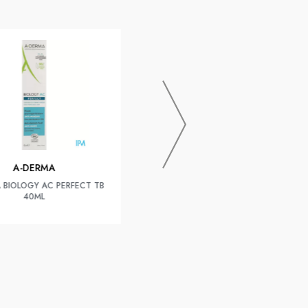
LA ROCHE-POSAY
EFFACLAR DUO+ M 40ML
A-DERMA
 BIOLOGY AC PERFECT TB
40ML